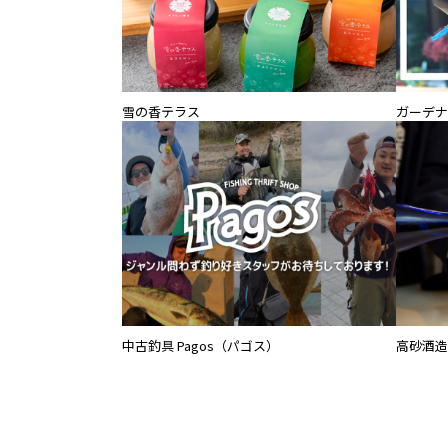
雪の香テラス
ガーデナ
高砂酒造
中古釣具 Pagos（パゴス）