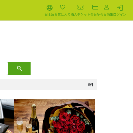
日本語
お気に入り
購入チケット
会員証
会員情報
ログイン
8件