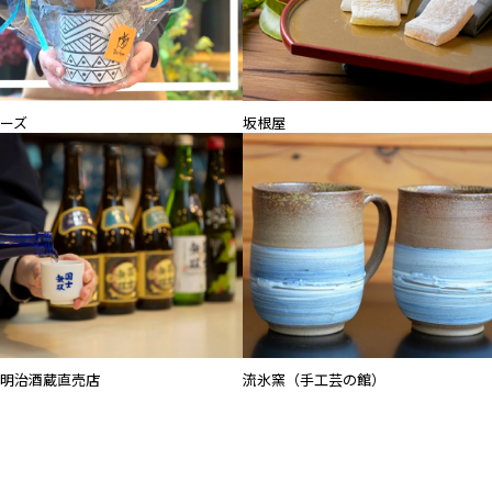
ーズ
坂根屋
明治酒蔵直売店
流氷窯（手工芸の館）