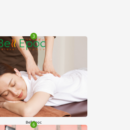
3
Bell Epoc
6