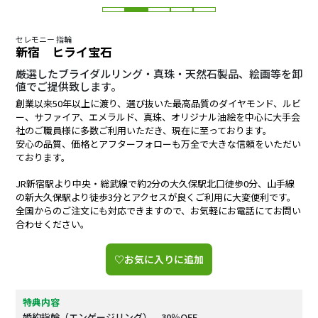
セレモニー 指輪
新宿 ヒライ宝石
厳選したブライダルリング・真珠・天然石製品、絵画等を卸
値でご提供致します。
創業以来50年以上に渡り、選び抜いた最高品質のダイヤモンド、ルビ
ー、サファイア、エメラルド、真珠、オリジナル油絵を中心に大手会
社のご職員様に多数ご利用いただき、現在に至っております。
安心の品質、価格とアフターフォローも万全で大きな信頼をいただい
ております。
JR新宿駅より中央・総武線で約2分の大久保駅北口徒歩0分、山手線
の新大久保駅より徒歩3分とアクセスが良くご利用に大変便利です。
全国からのご注文にも対応できますので、お気軽にお電話にてお問い
合わせください。
♡お気に入りに追加
特典内容
婚約指輪（エンゲージリング） 30％OFF