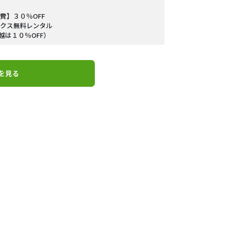
費】３０％OFF
クス無料レンタル
越は１０％OFF）
を見る