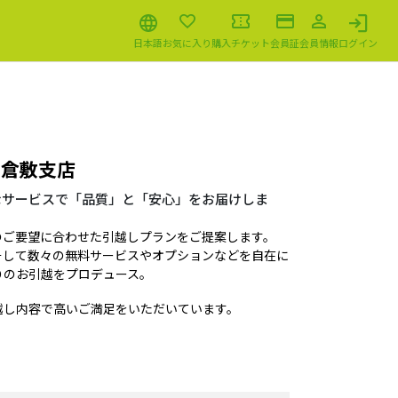
日本語
お気に入り
購入チケット
会員証
会員情報
ログイン
 倉敷支店
なサービスで「品質」と「安心」をお届けしま
のご要望に合わせた引越しプランをご提案します。
そして数々の無料サービスやオプションなどを自在に
りのお引越をプロデュース。
越し内容で高いご満足をいただいています。