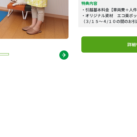
特典内容
・引越基本料金【車両費＋人件
・オリジナル資材 エコ楽ボッ
（３/１５～４/１０の間のお引
詳細