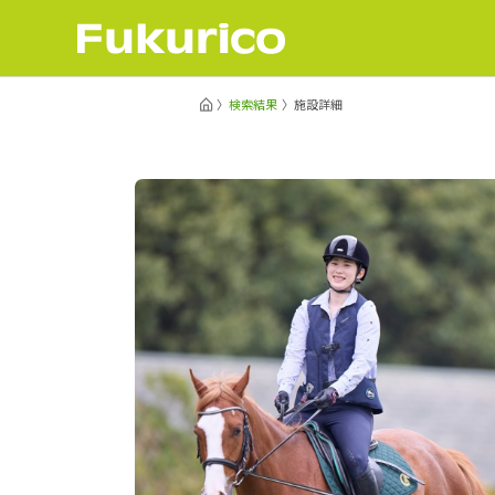
検索結果
施設詳細