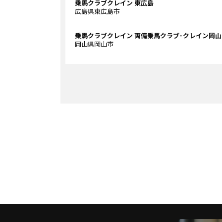
乗馬クラブクレイン 東広島
広島県東広島市
乗馬クラブクレイン 両備乗馬クラブ･クレイン岡山
岡山県岡山市