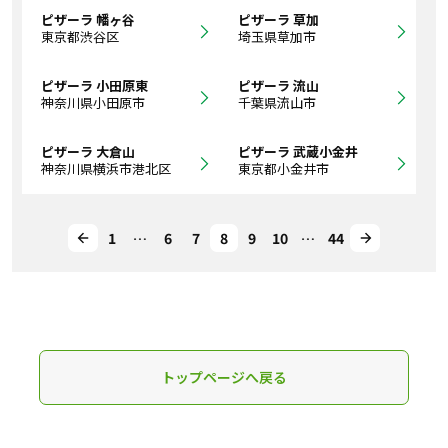
ピザーラ 幡ヶ谷
ピザーラ 草加
東京都渋谷区
埼玉県草加市
ピザーラ 小田原東
ピザーラ 流山
神奈川県小田原市
千葉県流山市
ピザーラ 大倉山
ピザーラ 武蔵小金井
神奈川県横浜市港北区
東京都小金井市
1
…
6
7
8
9
10
…
44
トップページへ戻る