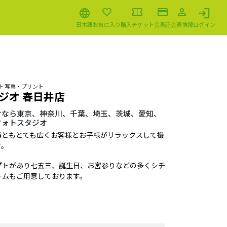
日本語
お気に入り
購入チケット
会員証
会員情報
ログイン
ト 写真・プリント
ジオ 春日井店
オなら東京、神奈川、千葉、埼玉、茨城、愛知、
フォトスタジオ
舗ともとても広くお客様とお子様がリラックスして撮
す。
プトがあり七五三、誕生日、お宮参りなどの多くシチ
ームもご用意しております。