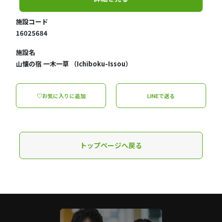
施設コード
16025684
施設名
山懐の宿 一木一草 （Ichiboku-Issou）
♡お気に入りに追加
LINEで送る
トップページへ戻る