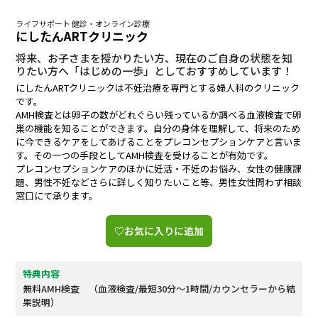
ライフサポート 健診・オンライン診療
にしたんARTクリニック
将来、お子さまを授かりたい方、現在のご自身の状態を知
りたい方へ「はじめの一歩」としておすすめしています！
にしたんARTクリニックは不妊治療を専門とする婦人科のクリニック
です。
AMH検査とは卵子の数がどれぐらい残っているか調べる血液検査で卵
巣の機能を知ることができます。自分の身体を理解して、将来のため
に今できるケアをしてあげることをプレコンセプションケアと言いま
す。その一つの手段としてAMH検査を受けることが有効です。
プレコンセプションケアのほかに妊活・不妊のお悩み、女性の健康課
題、男性不妊などさらに詳しく知りたいこと等、男性女性問わず相談
窓口にて承ります。
♡お気に入りに追加
特典内容
無料AMH検査 （血液検査/最短30分～1時間/カウンセラーから結
果説明）