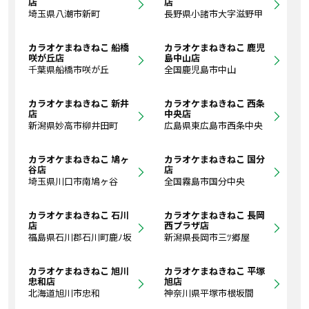
店
店
埼玉県八潮市新町
長野県小諸市大字滋野甲
カラオケまねきねこ 船橋
カラオケまねきねこ 鹿児
咲が丘店
島中山店
千葉県船橋市咲が丘
全国鹿児島市中山
カラオケまねきねこ 新井
カラオケまねきねこ 西条
店
中央店
新潟県妙高市柳井田町
広島県東広島市西条中央
カラオケまねきねこ 鳩ヶ
カラオケまねきねこ 国分
谷店
店
埼玉県川口市南鳩ヶ谷
全国霧島市国分中央
カラオケまねきねこ 石川
カラオケまねきねこ 長岡
店
西プラザ店
福島県石川郡石川町鹿ﾉ坂
新潟県長岡市三ﾂ郷屋
カラオケまねきねこ 旭川
カラオケまねきねこ 平塚
忠和店
旭店
北海道旭川市忠和
神奈川県平塚市根坂間