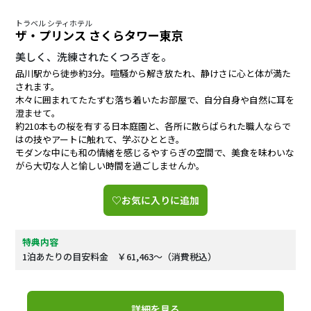
トラベル シティホテル
ザ・プリンス さくらタワー東京
美しく、洗練されたくつろぎを。
品川駅から徒歩約3分。喧騒から解き放たれ、静けさに心と体が満た
されます。
木々に囲まれてたたずむ落ち着いたお部屋で、自分自身や自然に耳を
澄ませて。
約210本もの桜を有する日本庭園と、各所に散らばられた職人ならで
はの技やアートに触れて、学ぶひととき。
モダンな中にも和の情緒を感じるやすらぎの空間で、美食を味わいな
がら大切な人と愉しい時間を過ごしませんか。
♡お気に入りに追加
特典内容
1泊あたりの目安料金 ￥61,463～（消費税込）
詳細を見る