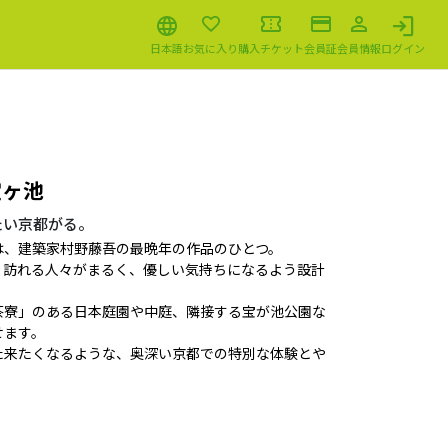
日本語
お気に入り
購入チケット
会員証
会員情報
ログイン
宝ヶ池
たい京都がる。
は、建築家村野藤吾の最晩年の作品のひとつ。
、訪れる人々がまるく、優しい気持ちになるよう設計
茶寮」のある日本庭園や中庭、隣接する宝が池公園な
せます。
た来たくなるような、奥深い京都での特別な体験とや