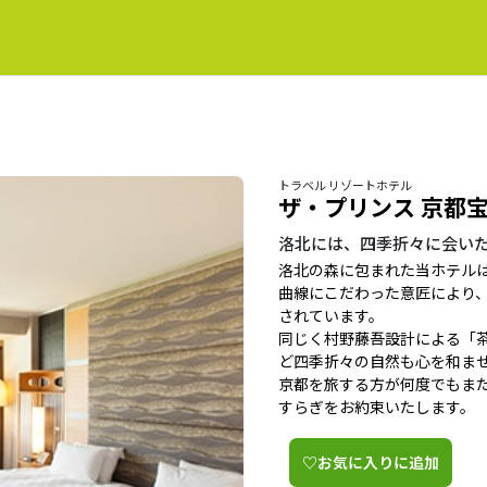
トラベル リゾートホテル
ザ・プリンス 京都
洛北には、四季折々に会い
洛北の森に包まれた当ホテル
曲線にこだわった意匠により
されています。
同じく村野藤吾設計による「
ど四季折々の自然も心を和ま
京都を旅する方が何度でもま
すらぎをお約束いたします。
♡お気に入りに追加