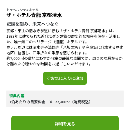
トラベル シティホテル
ザ・ホテル青龍 京都清水
記憶を刻み、未来へつなぐ
京都・東山の清水寺参道に佇む「ザ・ホテル青龍 京都清水」は、
1933年に建てられた近代モダン建築の歴史的な校舎を保存・活用し
た、唯一無二のヘリテージ（遺産）ホテルです。
ホテル周辺には清水寺や法観寺「八坂の塔」や産寧坂に代表する歴史
地区に位置し、四季折々の季節を感じられます。
約7,000 ㎡の敷地にわずか48室の静謐な空間では、周りの喧騒からか
け離れた心穏やかな時間をお過ごしいただけます。
♡お気に入りに追加
特典内容
1泊あたりの目安料金 ￥122,400～（消費税込）
詳細を見る