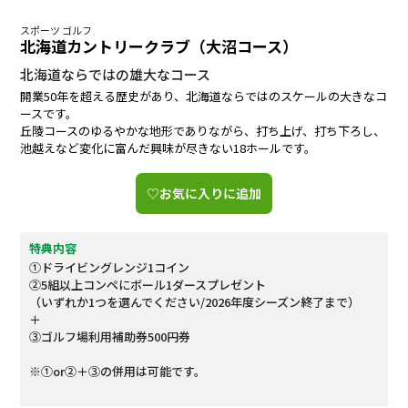
スポーツ ゴルフ
北海道カントリークラブ（大沼コース）
北海道ならではの雄大なコース
開業50年を超える歴史があり、北海道ならではのスケールの大きなコ
ースです。
丘陵コースのゆるやかな地形でありながら、打ち上げ、打ち下ろし、
池越えなど変化に富んだ興味が尽きない18ホールです。
♡お気に入りに追加
特典内容
①ドライビングレンジ1コイン
②5組以上コンペにボール1ダースプレゼント
（いずれか1つを選んでください/2026年度シーズン終了まで）
＋
➂ゴルフ場利用補助券500円券
※①or②＋➂の併用は可能です。