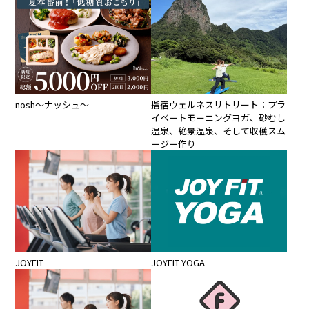
nosh～ナッシュ～
指宿ウェルネスリトリート：プラ
イベートモーニングヨガ、砂むし
温泉、絶景温泉、そして収穫スム
ージー作り
JOYFIT
JOYFIT YOGA