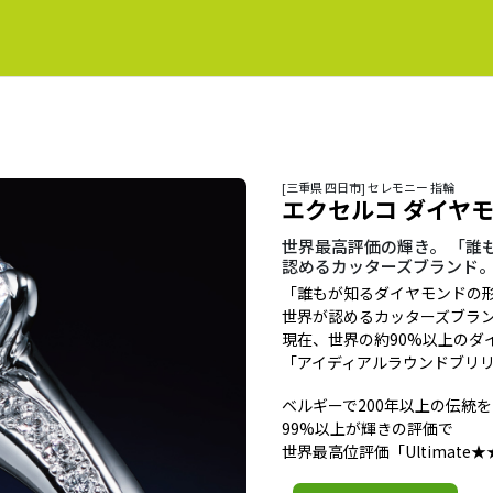
[三重県 四日市] セレモニー 指輪
エクセルコ ダイヤ
世界最高評価の輝き。 「誰
認めるカッターズブランド
「誰もが知るダイヤモンドの
世界が認めるカッターズブラ
現在、世界の約90%以上のダ
「アイディアルラウンドブリリ
ベルギーで200年以上の伝統
99%以上が輝きの評価で
世界最高位評価「Ultimat