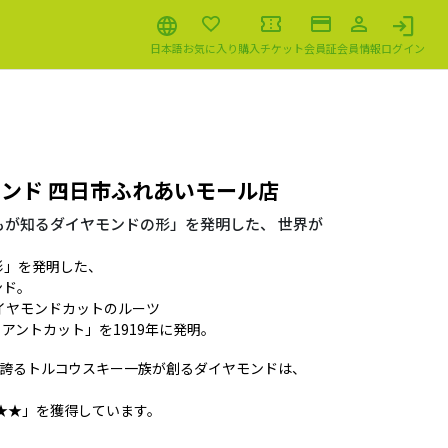
日本語
お気に入り
購入チケット
会員証
会員情報
ログイン
モンド 四日市ふれあいモール店
もが知るダイヤモンドの形」を発明した、 世界が
。
形」を発明した、
ンド。
イヤモンドカットのルーツ
アントカット」を1919年に発明。
を誇るトルコウスキー一族が創るダイヤモンドは、
e★★★」を獲得しています。