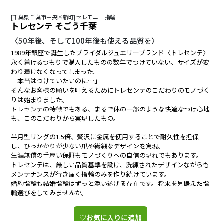
[千葉県 千葉市中央区新町] セレモニー 指輪
トレセンテ そごう千葉
〈50年後、そして100年後も使える品質を〉
1989年銀座で誕生したブライダルジュエリーブランド〈トレセンテ〉
永く着けるつもりで購入したものの数年でつけていない、サイズが変
わり着けなくなってしまった。
「本当はつけていたいのに…」
そんなお客様の願いを叶えるためにトレセンテのこだわりのモノづく
りは始まりました。
トレセンテの特徴でもある、まるで体の一部のような快適なつけ心地
も、このこだわりから実現したもの。
半月型リングの1.5倍、贅沢に金属を使用することで耐久性を担保
し、ひっかかりが少ない爪や繊細なデザインを実現。
生涯無償の手厚い保証もモノづくりへの自信の現れでもあります。
トレセンテは、厳しい品質基準を設け、洗練されたデザインながらも
メンテナンスが行き届く指輪のみを作り続けています。
婚約指輪も結婚指輪はずっと添い遂げる存在です。将来を見据えた指
輪選びをしてみませんか。
♡お気に入りに追加