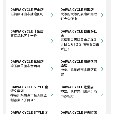
DAIWA CYCLE 守山店
DAIWA CYCLE 熊取店
滋賀県守山市播磨田町
大阪府大阪府泉南郡熊取
町大久保中
DAIWA CYCLE 十条店
DAIWA CYCLE 自由が丘
店
東京都北区上十条
東京都目黒区自由が丘２
丁目１６?２２ 陽輪台自由
が丘 1F
DAIWA CYCLE 草加店
DAIWA CYCLE 川崎宿河
原店
埼玉県草加市金明町
神奈川県川崎市多摩区長
尾
DAIWA CYCLE STYLE 金
DAIWA CYCLE 辻堂店
沢文庫店
神奈川県神奈川県茅ヶ崎
神奈川県横浜市金沢区釜
市赤松町
利谷東２丁目４?１
DAIWA CYCLE STYLE オ
DAIWA CYCLE 弁天町店