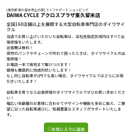
[東京都 東久留米市上の原] ライフサポート ショッピング
DAIWA CYCLE アクロスプラザ東久留米店
全国160店舗以上を展開する大型自転車専門店のダイワサイ
クル
当店でお買い上げいただいた自転車は、当社各指定区域内はすべて出
張修理をいたします。
出張費は無料！
突然のパンクやチェーンが外れて困ったときは、ダイワサイクルの出
張修理！
お電話一本で現地まで駆けつけます！
価格も徹底的に他店対抗いたします！
もし同じ自転車が1円でも高い場合、ダイワサイクルではさらにお値
引きいたします！
自転車を買うなら出張修理のダイワサイクルでぜひお買い求めくださ
い！
幅広い年齢層のお客様に合わせてデザインや機能も多彩に揃え、ご要
望に沿った自転車選びに、知識豊富なスタッフがサポートいたしま
す。
♡お気に入りに追加