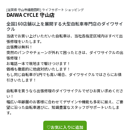
[滋賀県 守山市播磨田町] ライフサポート ショッピング
DAIWA CYCLE 守山店
全国160店舗以上を展開する大型自転車専門店のダイワサイ
クル
当店でお買い上げいただいた自転車は、当社各指定区域内はすべて出
張修理をいたします。
出張費は無料！
突然のパンクやチェーンが外れて困ったときは、ダイワサイクルの出
張修理！
お電話一本で現地まで駆けつけます！
価格も徹底的に他店対抗いたします！
もし同じ自転車が1円でも高い場合、ダイワサイクルではさらにお値
引きいたします！
自転車を買うなら出張修理のダイワサイクルでぜひお買い求めくださ
い！
幅広い年齢層のお客様に合わせてデザインや機能も多彩に揃え、ご要
望に沿った自転車選びに、知識豊富なスタッフがサポートいたしま
す。
♡お気に入りに追加