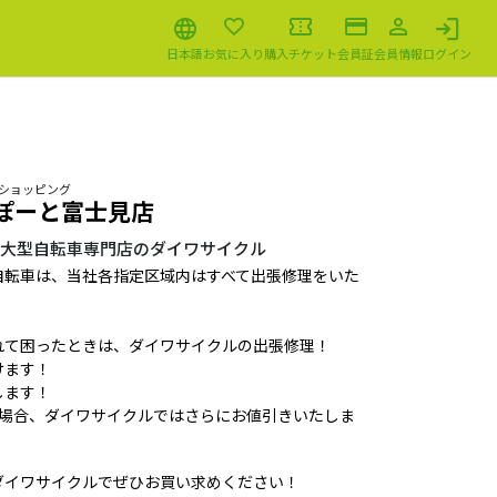
日本語
お気に入り
購入チケット
会員証
会員情報
ログイン
 ショッピング
ららぽーと富士見店
る大型自転車専門店のダイワサイクル
自転車は、当社各指定区域内はすべて出張修理をいた
れて困ったときは、ダイワサイクルの出張修理！
けます！
します！
い場合、ダイワサイクルではさらにお値引きいたしま
ダイワサイクルでぜひお買い求めください！