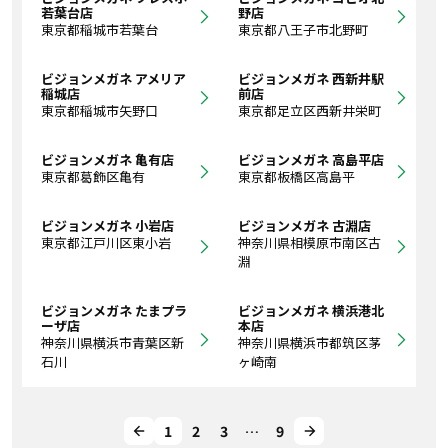
若葉台店
野店
東京都稲城市若葉台
東京都八王子市北野町
ビジョンメガネ アメリア
ビジョンメガネ 西新井駅
稲城店
前店
東京都稲城市矢野口
東京都足立区西新井栄町
ビジョンメガネ 亀有店
ビジョンメガネ 高島平店
東京都葛飾区亀有
東京都板橋区高島平
ビジョンメガネ 小岩店
ビジョンメガネ 古淵店
東京都江戸川区東小岩
神奈川県相模原市南区古
淵
ビジョンメガネ たまプラ
ビジョンメガネ 横浜港北
ーザ店
本店
神奈川県横浜市青葉区新
神奈川県横浜市都筑区茅
石川
ヶ崎南
1
2
3
…
9