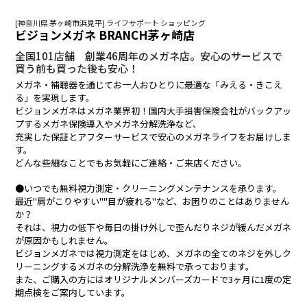
[神奈川県 茅ヶ崎市浜見平] ライフサポート ショッピング
ビジョンメガネ BRANCH茅ヶ崎店
全国101店舗 創業46周年のメガネ店。安心のサービスで
買う前も買った後も安心！
メガネ・補聴器を通じてお一人おひとりに最適な「みえる・きこえ
る」を実現します。
ビジョンメガネはメガネ業界初！国内大手損害保険会社がバックアッ
プするメガネ保険導入やメガネ分解洗浄など、
充実した保証とアフターサービスで安心のメガネライフをお届けしま
す。
どんな些細なことでもお気軽にご連絡・ご来店ください。
●いつでも無料視力測定・クリーニングメンテナンスを承ります。
最近"肩がこりやすい""目が疲れる"など、お困りのことはありません
か？
それは、視力の低下や毎日の掛け外しで歪んだりネジが緩んだメガネ
が原因かもしれません。
ビジョンメガネでは視力測定をはじめ、メガネの全てのネジを外しク
リーニングするメガネの分解洗浄を無料で承っております。
また、ご購入の方にはオリジナルメンバーズカードで3ヶ月に1度の定
期点検をご案内しています。