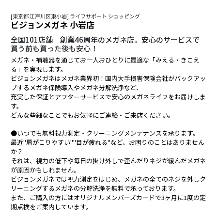
[東京都 江戸川区東小岩] ライフサポート ショッピング
ビジョンメガネ 小岩店
全国101店舗 創業46周年のメガネ店。安心のサービスで
買う前も買った後も安心！
メガネ・補聴器を通じてお一人おひとりに最適な「みえる・きこえ
る」を実現します。
ビジョンメガネはメガネ業界初！国内大手損害保険会社がバックアッ
プするメガネ保険導入やメガネ分解洗浄など、
充実した保証とアフターサービスで安心のメガネライフをお届けしま
す。
どんな些細なことでもお気軽にご連絡・ご来店ください。
●いつでも無料視力測定・クリーニングメンテナンスを承ります。
最近"肩がこりやすい""目が疲れる"など、お困りのことはありません
か？
それは、視力の低下や毎日の掛け外しで歪んだりネジが緩んだメガネ
が原因かもしれません。
ビジョンメガネでは視力測定をはじめ、メガネの全てのネジを外しク
リーニングするメガネの分解洗浄を無料で承っております。
また、ご購入の方にはオリジナルメンバーズカードで3ヶ月に1度の定
期点検をご案内しています。