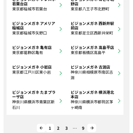
若葉台店
野店
東京都稲城市若葉台
東京都八王子市北野町
ビジョンメガネ アメリア
ビジョンメガネ 西新井駅
稲城店
前店
東京都稲城市矢野口
東京都足立区西新井栄町
ビジョンメガネ 亀有店
ビジョンメガネ 高島平店
東京都葛飾区亀有
東京都板橋区高島平
ビジョンメガネ 小岩店
ビジョンメガネ 古淵店
東京都江戸川区東小岩
神奈川県相模原市南区古
淵
ビジョンメガネ たまプラ
ビジョンメガネ 横浜港北
ーザ店
本店
神奈川県横浜市青葉区新
神奈川県横浜市都筑区茅
石川
ヶ崎南
1
2
3
…
9