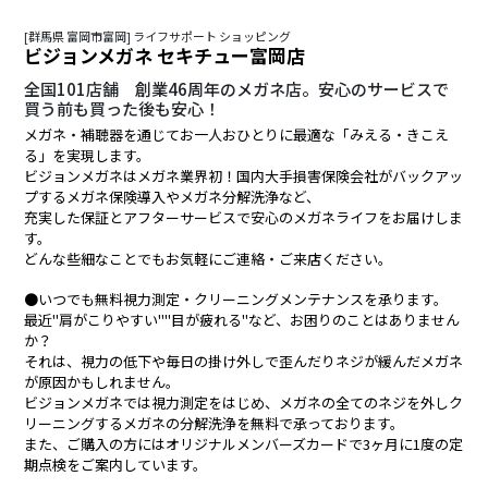
[群馬県 富岡市富岡] ライフサポート ショッピング
ビジョンメガネ セキチュー富岡店
全国101店舗 創業46周年のメガネ店。安心のサービスで
買う前も買った後も安心！
メガネ・補聴器を通じてお一人おひとりに最適な「みえる・きこえ
る」を実現します。
ビジョンメガネはメガネ業界初！国内大手損害保険会社がバックアッ
プするメガネ保険導入やメガネ分解洗浄など、
充実した保証とアフターサービスで安心のメガネライフをお届けしま
す。
どんな些細なことでもお気軽にご連絡・ご来店ください。
●いつでも無料視力測定・クリーニングメンテナンスを承ります。
最近"肩がこりやすい""目が疲れる"など、お困りのことはありません
か？
それは、視力の低下や毎日の掛け外しで歪んだりネジが緩んだメガネ
が原因かもしれません。
ビジョンメガネでは視力測定をはじめ、メガネの全てのネジを外しク
リーニングするメガネの分解洗浄を無料で承っております。
また、ご購入の方にはオリジナルメンバーズカードで3ヶ月に1度の定
期点検をご案内しています。