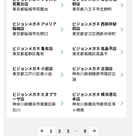
若葉台店
野店
東京都稲城市若葉台
東京都八王子市北野町
ビジョンメガネ アメリア
ビジョンメガネ 西新井駅
稲城店
前店
東京都稲城市矢野口
東京都足立区西新井栄町
ビジョンメガネ 亀有店
ビジョンメガネ 高島平店
東京都葛飾区亀有
東京都板橋区高島平
ビジョンメガネ 小岩店
ビジョンメガネ 古淵店
東京都江戸川区東小岩
神奈川県相模原市南区古
淵
ビジョンメガネ たまプラ
ビジョンメガネ 横浜港北
ーザ店
本店
神奈川県横浜市青葉区新
神奈川県横浜市都筑区茅
石川
ヶ崎南
1
2
3
…
9