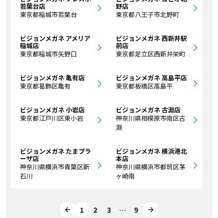
若葉台店
野店
東京都稲城市若葉台
東京都八王子市北野町
ビジョンメガネ アメリア
ビジョンメガネ 西新井駅
稲城店
前店
東京都稲城市矢野口
東京都足立区西新井栄町
ビジョンメガネ 亀有店
ビジョンメガネ 高島平店
東京都葛飾区亀有
東京都板橋区高島平
ビジョンメガネ 小岩店
ビジョンメガネ 古淵店
東京都江戸川区東小岩
神奈川県相模原市南区古
淵
ビジョンメガネ たまプラ
ビジョンメガネ 横浜港北
ーザ店
本店
神奈川県横浜市青葉区新
神奈川県横浜市都筑区茅
石川
ヶ崎南
1
2
3
…
9