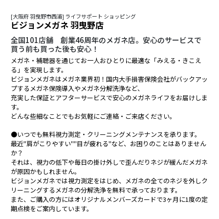
[大阪府 羽曳野市西浦] ライフサポート ショッピング
ビジョンメガネ 羽曳野店
全国101店舗 創業46周年のメガネ店。安心のサービスで
買う前も買った後も安心！
メガネ・補聴器を通じてお一人おひとりに最適な「みえる・きこえ
る」を実現します。
ビジョンメガネはメガネ業界初！国内大手損害保険会社がバックアッ
プするメガネ保険導入やメガネ分解洗浄など、
充実した保証とアフターサービスで安心のメガネライフをお届けしま
す。
どんな些細なことでもお気軽にご連絡・ご来店ください。
●いつでも無料視力測定・クリーニングメンテナンスを承ります。
最近"肩がこりやすい""目が疲れる"など、お困りのことはありません
か？
それは、視力の低下や毎日の掛け外しで歪んだりネジが緩んだメガネ
が原因かもしれません。
ビジョンメガネでは視力測定をはじめ、メガネの全てのネジを外しク
リーニングするメガネの分解洗浄を無料で承っております。
また、ご購入の方にはオリジナルメンバーズカードで3ヶ月に1度の定
期点検をご案内しています。