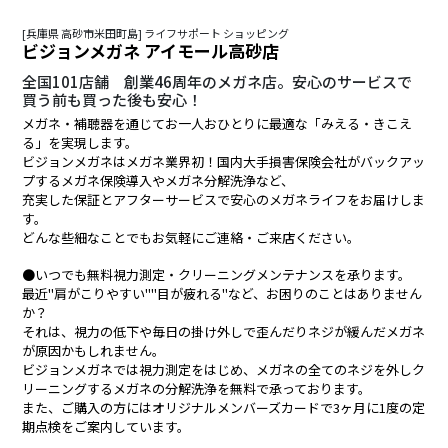
[兵庫県 高砂市米田町島] ライフサポート ショッピング
ビジョンメガネ アイモール高砂店
全国101店舗 創業46周年のメガネ店。安心のサービスで
買う前も買った後も安心！
メガネ・補聴器を通じてお一人おひとりに最適な「みえる・きこえ
る」を実現します。
ビジョンメガネはメガネ業界初！国内大手損害保険会社がバックアッ
プするメガネ保険導入やメガネ分解洗浄など、
充実した保証とアフターサービスで安心のメガネライフをお届けしま
す。
どんな些細なことでもお気軽にご連絡・ご来店ください。
●いつでも無料視力測定・クリーニングメンテナンスを承ります。
最近"肩がこりやすい""目が疲れる"など、お困りのことはありません
か？
それは、視力の低下や毎日の掛け外しで歪んだりネジが緩んだメガネ
が原因かもしれません。
ビジョンメガネでは視力測定をはじめ、メガネの全てのネジを外しク
リーニングするメガネの分解洗浄を無料で承っております。
また、ご購入の方にはオリジナルメンバーズカードで3ヶ月に1度の定
期点検をご案内しています。