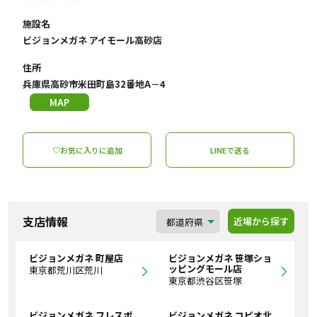
施設名
ビジョンメガネ アイモール高砂店
住所
兵庫県高砂市米田町島32番地A－4
MAP
♡お気に入りに追加
LINEで送る
支店情報
近場から探す
ビジョンメガネ 町屋店
ビジョンメガネ 笹塚ショ
ッピングモール店
東京都荒川区荒川
東京都渋谷区笹塚
ビジョンメガネ フレスポ
ビジョンメガネ コピオ北