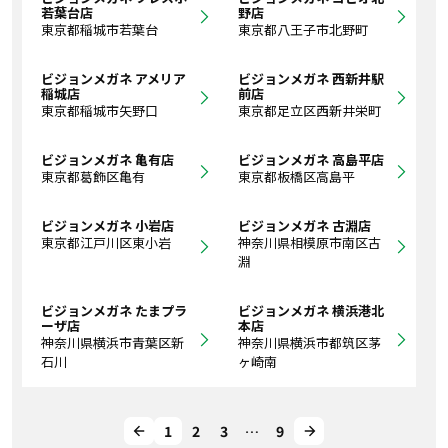
若葉台店
野店
東京都稲城市若葉台
東京都八王子市北野町
ビジョンメガネ アメリア
ビジョンメガネ 西新井駅
稲城店
前店
東京都稲城市矢野口
東京都足立区西新井栄町
ビジョンメガネ 亀有店
ビジョンメガネ 高島平店
東京都葛飾区亀有
東京都板橋区高島平
ビジョンメガネ 小岩店
ビジョンメガネ 古淵店
東京都江戸川区東小岩
神奈川県相模原市南区古
淵
ビジョンメガネ たまプラ
ビジョンメガネ 横浜港北
ーザ店
本店
神奈川県横浜市青葉区新
神奈川県横浜市都筑区茅
石川
ヶ崎南
1
2
3
…
9