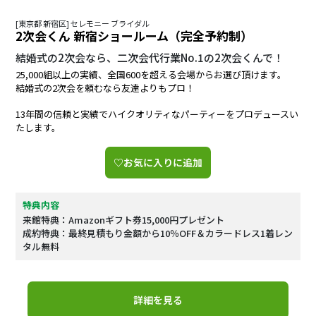
[東京都 新宿区] セレモニー ブライダル
2次会くん 新宿ショールーム（完全予約制）
結婚式の2次会なら、二次会代行業No.1の2次会くんで！
25,000組以上の実績、全国600を超える会場からお選び頂けます。
結婚式の2次会を頼むなら友達よりもプロ！
13年間の信頼と実績でハイクオリティなパーティーをプロデュースい
たします。
♡お気に入りに追加
特典内容
来館特典：Amazonギフト券15,000円プレゼント
成約特典：最終見積もり金額から10％OFF＆カラードレス1着レン
タル無料
詳細を見る