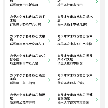
店
店
群馬県太田市新島町
埼玉県行田市行田
カラオケまねきねこ あず
カラオケまねきねこ 栃木
ま店
店
群馬県伊勢崎市八寸町
栃木県栃木市樋ﾉ口町
カラオケまねきねこ 大泉
カラオケまねきねこ 安中
店
店
群馬県邑楽郡大泉町古氷
群馬県安中市安中字植松
カラオケまねきねこ かご
カラオケまねきねこ 熊谷
はら店
バイパス店
埼玉県熊谷市拾六間
埼玉県熊谷市肥塚
カラオケまねきねこ 燕三
カラオケまねきねこ 水戸
条店
店
新潟県三条市須頃
茨城県水戸市千波町
カラオケまねきねこ 加茂
カラオケまねきねこ 宇都
店
宮簗瀬店
新潟県加茂市寿町
栃木県宇都宮市東簗瀬