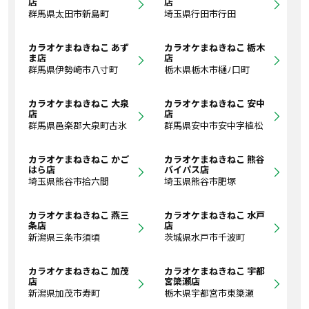
店
店
群馬県太田市新島町
埼玉県行田市行田
カラオケまねきねこ あず
カラオケまねきねこ 栃木
ま店
店
群馬県伊勢崎市八寸町
栃木県栃木市樋ﾉ口町
カラオケまねきねこ 大泉
カラオケまねきねこ 安中
店
店
群馬県邑楽郡大泉町古氷
群馬県安中市安中字植松
カラオケまねきねこ かご
カラオケまねきねこ 熊谷
はら店
バイパス店
埼玉県熊谷市拾六間
埼玉県熊谷市肥塚
カラオケまねきねこ 燕三
カラオケまねきねこ 水戸
条店
店
新潟県三条市須頃
茨城県水戸市千波町
カラオケまねきねこ 加茂
カラオケまねきねこ 宇都
店
宮簗瀬店
新潟県加茂市寿町
栃木県宇都宮市東簗瀬