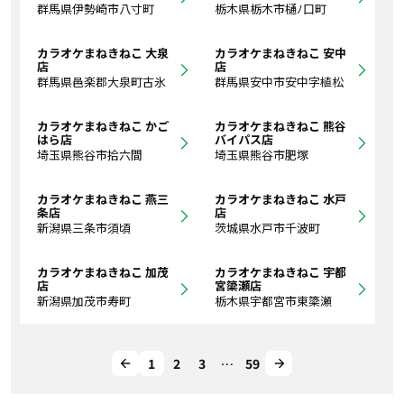
群馬県伊勢崎市八寸町
栃木県栃木市樋ﾉ口町
カラオケまねきねこ 大泉
カラオケまねきねこ 安中
店
店
群馬県邑楽郡大泉町古氷
群馬県安中市安中字植松
カラオケまねきねこ かご
カラオケまねきねこ 熊谷
はら店
バイパス店
埼玉県熊谷市拾六間
埼玉県熊谷市肥塚
カラオケまねきねこ 燕三
カラオケまねきねこ 水戸
条店
店
新潟県三条市須頃
茨城県水戸市千波町
カラオケまねきねこ 加茂
カラオケまねきねこ 宇都
店
宮簗瀬店
新潟県加茂市寿町
栃木県宇都宮市東簗瀬
1
2
3
…
59