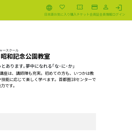
日本語
お気に入り
購入チケット
会員証
会員情報
ログイン
チャースクール
 昭和記念公園教室
とあります｡夢中になれる｢な･に･か｣
る講座は、講師陣も充実。初めての方も、いつかは教
技能に応じて楽しく学べます。首都圏18センターで
魅力です。