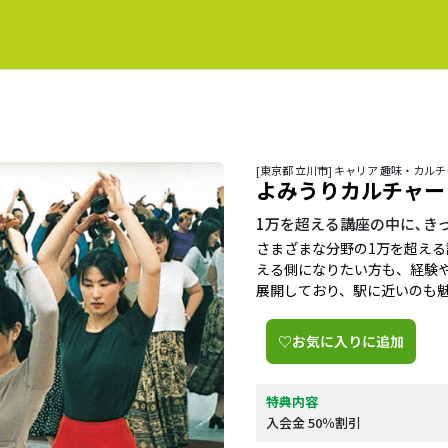
[東京都 立川市] キャリア 趣味・カル
よみうりカルチャー
1万を超える講座の中に､きっ
さまざまな分野の1万を超え
える側になりたい方も、経験や
展開しており、駅に近いのも
♡お気に入りに追加
特典内容
入会金 50％割引