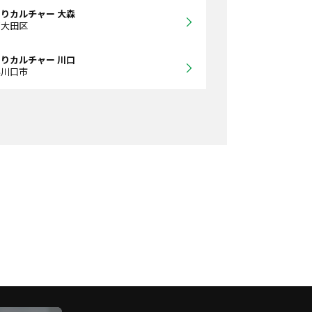
りカルチャー 大森
都大田区
りカルチャー 川口
県川口市