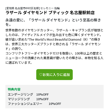
[愛知県 名古屋市中村区名駅] セレモニー 指輪
ラザール ダイヤモンド ブティック 名古屋駅前店
永遠の愛に、「ラザール ダイヤモンド」という至高の輝き
を。
世界有数のダイヤモンドカッター、ラザール・キャプラン氏が理想と
したのは、アイディアルメイクが生み出す七色に輝くダイヤモンド。
彼が追い求めた“The World's Most Beautiful Diamond（R）”の輝き
は、世界三大カッターズブランドと称される「ラザール ダイヤモン
ド」の誇り。
コンフリクトフリーダイヤモンドだけを取扱い、100年以上の歴史と
ニューヨークの洗練された美意識が磨いたその輝きは、本物を知る人
に選ばれています。
♡お気に入りに追加
特典内容
エンゲージリング 10%OFF
マリッジリング 10%OFF
ファッションジュエリー 10%OFF