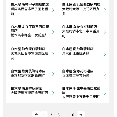
白木屋 阪神甲子園駅前店
白木屋 西九条西口駅前店
兵庫県西宮市甲子園七番
大阪府大阪市此花区西九
町
条
白木屋 ＪＲ宇都宮西口駅
白木屋 なかもず駅前店
前店
大阪府堺市北区中百舌鳥
栃木県宇都宮市駅前通り
町
白木屋 仙台東口駅前店
白木屋 南砂町駅前店
宮城県仙台市宮城野区榴
東京都江東区新砂
岡
白木屋 歌舞伎町総本店
白木屋 宝塚花の道店
東京都新宿区歌舞伎町
兵庫県宝塚市栄町
白木屋 南海堺駅前店
白木屋 千里中央南口駅前
店
大阪府堺市堺区熊野町西
大阪府豊中市新千里東町
1
2
3
…
6