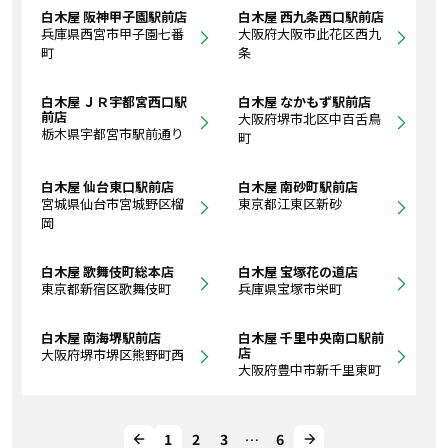
白木屋 阪神甲子園駅前店
白木屋 西九条西口駅前店
兵庫県西宮市甲子園七番
大阪府大阪市此花区西九
町
条
白木屋 ＪＲ宇都宮西口駅
白木屋 なかもず駅前店
前店
大阪府堺市北区中百舌鳥
栃木県宇都宮市駅前通り
町
白木屋 仙台東口駅前店
白木屋 南砂町駅前店
宮城県仙台市宮城野区榴
東京都江東区新砂
岡
白木屋 歌舞伎町総本店
白木屋 宝塚花の道店
東京都新宿区歌舞伎町
兵庫県宝塚市栄町
白木屋 南海堺駅前店
白木屋 千里中央南口駅前
店
大阪府堺市堺区熊野町西
大阪府豊中市新千里東町
1
2
3
…
6