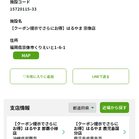
施設コード
15720115-33
施設名
【クーポン提示でさらにお得】はるやま 宗像店
住所
福岡県宗像市くりえいと1-6-1
MAP
♡お気に入りに追加
LINEで送る
支店情報
近場から探す
【クーポン提示でさらに
【クーポン提示でさらに
お得】はるやま 那覇小禄
お得】はるやま 鹿児島国
店
分店
沖縄県那覇市
鹿児島県霧島市