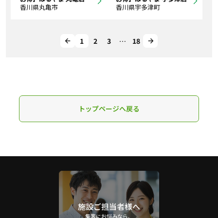
香川県丸亀市
香川県宇多津町
1
2
3
…
18
トップページへ戻る
施設ご担当者様へ
集客にお悩みなら、