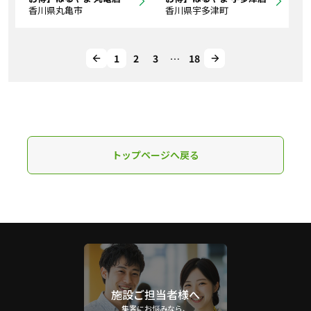
香川県丸亀市
香川県宇多津町
1
2
3
…
18
トップページへ戻る
施設ご担当者様へ
集客にお悩みなら、