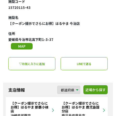
施設コード
15720115-43
施設名
【クーポン提示でさらにお得】はるやま 今治店
住所
愛媛県今治市北高下町1-3-37
MAP
♡お気に入りに追加
LINEで送る
支店情報
近場から探す
【クーポン提示でさらに
【クーポン提示でさらに
お得】はるやま 那覇小禄
お得】はるやま 鹿児島国
店
分店
沖縄県那覇市
鹿児島県霧島市