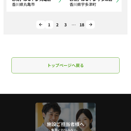
香川県丸亀市
香川県宇多津町
1
2
3
…
18
トップページへ戻る
施設ご担当者様へ
集客にお悩みなら、