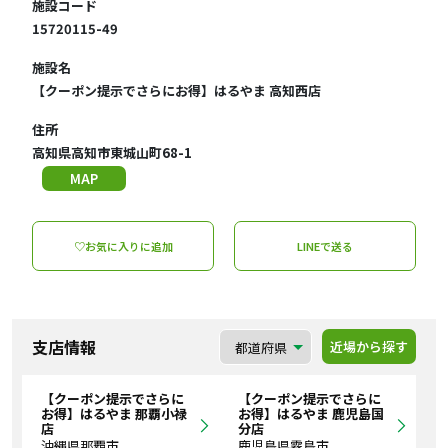
施設コード
15720115-49
施設名
【クーポン提示でさらにお得】はるやま 高知西店
住所
高知県高知市東城山町68-1
MAP
♡お気に入りに追加
LINEで送る
支店情報
近場から探す
【クーポン提示でさらに
【クーポン提示でさらに
お得】はるやま 那覇小禄
お得】はるやま 鹿児島国
店
分店
沖縄県那覇市
鹿児島県霧島市